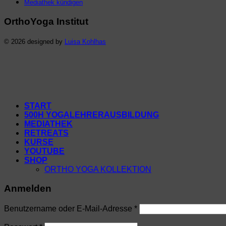
Mediathek kündigen
OrthoYoga Institut
© 2026 designed by
Luisa Kohlhas
START
500H YOGALEHRERAUSBILDUNG
MEDIATHEK
RETREATS
KURSE
YOUTUBE
SHOP
ORTHO YOGA KOLLEKTION
Anmelden
Erforderlich
Benutzername oder E-Mail-Adresse
*