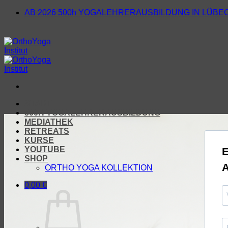
Zum
AB 2026 500h YOGALEHRERAUSBILDUNG IN LÜBE
Inhalt
springen
START
500H YOGALEHRERAUSBILDUNG
MEDIATHEK
RETREATS
KURSE
YOUTUBE
E
SHOP
A
ORTHO YOGA KOLLEKTION
0,00
€